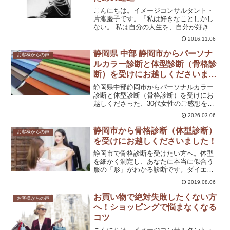
こんにちは。イメージコンサルタント・
片瀬慶子です。「私は好きなことしかし
ない。 私は自分の人生を、自分が好きな
ことだけで切り開いてきたの。」この言
2016.11.06
葉、カッコいいと思いませんか？何より
も、言い切ってしまうその強さに惚れ惚
静岡県 中部 静岡市からパーソナ
お客様からの声
れしてしまいます。そん...
ルカラー診断と体型診断（骨格診
断）を受けにお越しくださいまし
た！
静岡県中部静岡市からパーソナルカラー
診断と体型診断（骨格診断）を受けにお
越しくださった、30代女性のご感想を掲
載しました。
2026.03.06
静岡市から骨格診断（体型診断）
お客様からの声
を受けにお越しくださいました！
静岡市で骨格診断を受けたい方へ。体型
を細かく測定し、あなたに本当に似合う
服の「形」がわかる診断です。ダイエッ
ト中でもスタイル良く見える服が分かり
2019.08.06
ますよ！
お買い物で絶対失敗したくない方
お客様からの声
へ！ショッピングで悩まなくなる
コツ