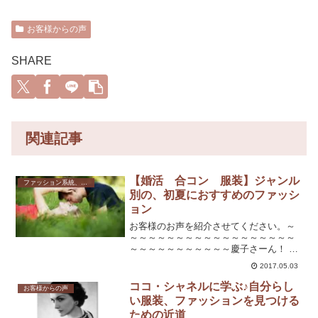
お客様からの声
SHARE
関連記事
【婚活 合コン 服装】ジャンル
ファッション系統、テイスト
別の、初夏におすすめのファッシ
ョン
お客様のお声を紹介させてください。～
～～～～～～～～～～～～～～～～～～
～～～～～～～～～～～慶子さーん！ な
んと、あれから年下男性から二人も声を
2017.05.03
かけられました。たった1ヶ月しかたって
ないのにこの変化！ファッションを変え
ココ・シャネルに学ぶ♪自分らし
お客様からの声
たせいだと思って、ハ...
い服装、ファッションを見つける
ための近道