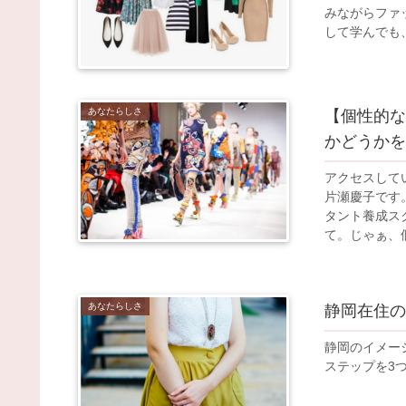
みながらファ
して学んでも、
あなたらしさ
【個性的な
かどうかを
アクセスして
片瀬慶子です
タント養成ス
て。じゃぁ、個
あなたらしさ
静岡在住の
静岡のイメー
ステップを3