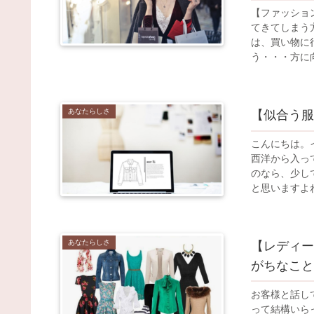
【ファッショ
てきてしまう
は、買い物に
う・・・方に向
あなたらしさ
【似合う服
こんにちは。
西洋から入っ
のなら、少し
と思いますよね
あなたらしさ
【レディー
がちなこと
お客様と話し
って結構いら