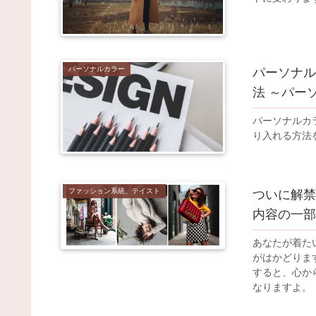
パーソナルカラー
パーソナル
法 ～パー
パーソナルカ
り入れる方法
ファッション系統、テイスト
ついに解禁
内容の一部
あなたが着た
がはかどりま
すると、心か
なりますよ。