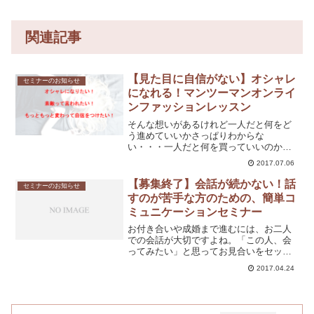
関連記事
【見た目に自信がない】オシャレ
セミナーのお知らせ
になれる！マンツーマンオンライ
ンファッションレッスン
そんな想いがあるけれど一人だと何をど
う進めていいかさっぱりわからな
い・・・一人だと何を買っていいのかイ
マイチ不安・・・基礎から習いたいけど
2017.07.06
時間がない・・・そんな方にオススメの
サービスです。実は「自信がない」の
【募集終了】会話が続かない！話
セミナーのお知らせ
は、自分のことを知らないのが原因...
すのが苦手な方のための、簡単コ
ミュニケーションセミナー
お付き合いや成婚まで進むには、お二人
での会話が大切ですよね。「この人、会
ってみたい」と思ってお見合いをセッテ
ィングしてもらっても、何故か会話が続
2017.04.24
かない。下手すると初めの２０分は長い
沈黙が。前もって話す内容を準備した。
だけど、なかなか真剣交際...