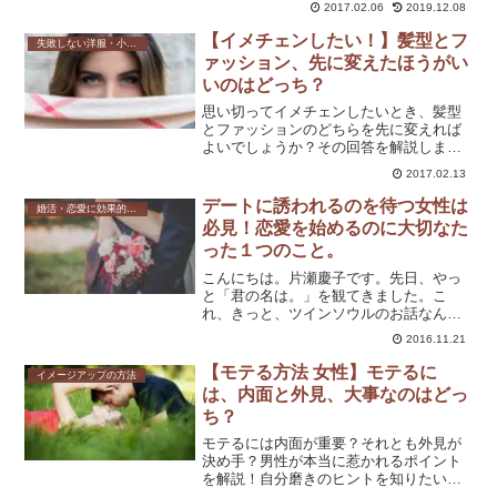
2017.02.06
2019.12.08
【イメチェンしたい！】髪型とフ
失敗しない洋服・小物選び
ァッション、先に変えたほうがい
いのはどっち？
思い切ってイメチェンしたいとき、髪型
とファッションのどちらを先に変えれば
よいでしょうか？その回答を解説しまし
た。
2017.02.13
デートに誘われるのを待つ女性は
婚活・恋愛に効果的なファッション
必見！恋愛を始めるのに大切なた
った１つのこと。
こんにちは。片瀬慶子です。先日、やっ
と「君の名は。」を観てきました。こ
れ、きっと、ツインソウルのお話なんだ
な~と思いながら観てました。こういった
2016.11.21
ツインソウルに限らず、恋愛を長続きさ
せるのに大切なのはありのままのあなた
【モテる方法 女性】モテるに
イメージアップの方法
を早い段階から知ってもら...
は、内面と外見、大事なのはどっ
ち？
モテるには内面が重要？それとも外見が
決め手？男性が本当に惹かれるポイント
を解説！自分磨きのヒントを知りたい
方、必見の記事です。