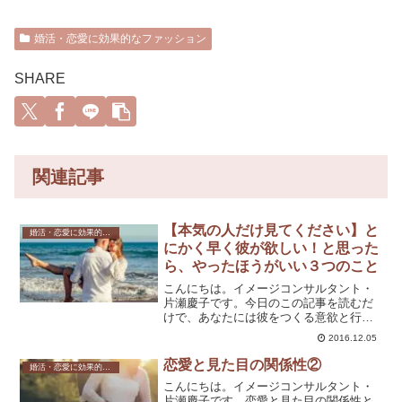
婚活・恋愛に効果的なファッション
SHARE
関連記事
【本気の人だけ見てください】と
婚活・恋愛に効果的なファッション
にかく早く彼が欲しい！と思った
ら、やったほうがいい３つのこと
こんにちは。イメージコンサルタント・
片瀬慶子です。今日のこの記事を読むだ
けで、あなたには彼をつくる意欲と行動
力があるということなんですね。最後ま
2016.12.05
で、楽しんで読んでいただけると嬉しい
です。「どこかにいい人いないかな～」
恋愛と見た目の関係性②
婚活・恋愛に効果的なファッション
「街を歩いてて、急にカッ...
こんにちは。イメージコンサルタント・
片瀬慶子です。恋愛と見た目の関係性と