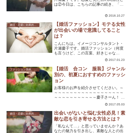
は②今日は、こちらの記事の続き、「健
康・命は結局何につながるのか」につい
て、掘り下げていきますね。健康は誰も
2016.10.27
が求めていると思います。その、健康や
生命は結局何のために必要...
【婚活ファッション】モテる女性
婚活・恋愛に効果的なファッション
が出会いの場で意識してること
は？
こんにちは。イメージコンサルタント・
片瀬慶子です。婚活ファッション（何度
も言うけど、この言葉、好きじゃな
い…）については前も書きましたが、
2017.01.23
「私、ファッション大好きなんです！で
もモテなくて・・・」という女性にお会
【婚活 合コン 服装】ジャンル
ファッション系統、テイスト
いしたので、また書きたいと思い...
別の、初夏におすすめのファッシ
ョン
お客様のお声を紹介させてください。～
～～～～～～～～～～～～～～～～～～
～～～～～～～～～～～慶子さーん！ な
んと、あれから年下男性から二人も声を
2017.05.03
かけられました。たった1ヶ月しかたって
ないのにこの変化！ファッションを変え
出会いがないと悩む女性必見！素
婚活・恋愛に効果的なファッション
たせいだと思って、ハ...
敵な恋を引き寄せる方法とは？
「私なんて…」と思っていませんか？あ
なたの魅力を引き出し、素敵な人との出