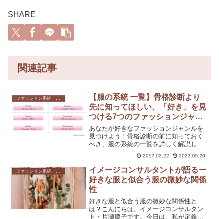
SHARE
関連記事
【服の系統 一覧】骨格診断より
ファッション系統、テイスト
先に知ってほしい、「好き」を見
つける7つのファッションジャン
ル
あなたが好きなファッションジャンルを
見つけよう！骨格診断の前に知っておく
べき、服の系統の一覧を詳しく解説しま
す。好きな服を諦めたくない方は、まず
2017.02.22
2023.05.20
こちらを読んでください。
イメージコンサルタントが語るー
ファッション系統、テイスト
好きな服と似合う服の微妙な関係
性
好きな服と似合う服の微妙な関係性と
は？こんにちは。イメージコンサルタン
ト・片瀬慶子です。今日は、私が定義す