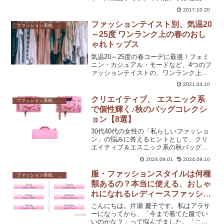
る「好きな服」と「似合う服」はどこが
2017.10.20
どう違うのか？を書いていきますね。※
これはあくまでも私の考えです。言葉の
ファッションテイスト別、気温20
ファッション系統、テイスト
違いを知っていただくことで...
～25度 ワンランク上の春のおし
ゃれトップス
気温20～25度の春コーデに最適！フェミ
ニン・カジュアル・モードなど、4つのフ
ァッションテイストの、ワンランク上の
おしゃれトップスをご紹介します。
2021.04.10
クリエイティブ、 エスニック系
ファッション系統、テイスト
で個性輝く♪秋のバッグコレクシ
ョン【8選】
30代40代の女性の「私らしいファッショ
ン」の悩みに答えるヒントとして、クリ
エイティブ＆エスニック系の秋バッグを
ご紹介します。これらのテイストは、従
2024.09.01
2024.09.10
来の常識にとらわれない自由な発想と、
伝統と現代性のバランスを持ち、あなた
服・ファッションスタイルは何種
ファッション系統、テイスト
の感性を刺激するデザ...
類あるの？本当に使える、おしゃ
れになれるレディースファッショ
ンとは？
こんにちは。片瀬 慶子です。私はアラサ
ーになってから、「今まで着てた服でい
いのかな？」って悩んでました。「こ