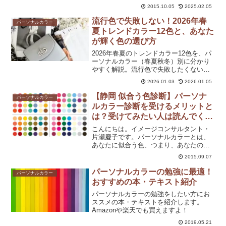
当日に聞いた方が良い質問をまとめまし
2015.10.05
2025.02.05
た。
流行色で失敗しない！2026年春
パーソナルカラー
夏トレンドカラー12色と、あなた
が輝く色の選び方
2026年春夏のトレンドカラー12色を、パ
ーソナルカラー（春夏秋冬）別に分かり
やすく解説。流行色で失敗したくない初
心者さん必読です。
2026.01.03
2026.01.05
【静岡 似合う色診断】パーソナ
パーソナルカラー
ルカラー診断を受けるメリットと
は？受けてみたい人は読んでくだ
さい。
こんにちは。イメージコンサルタント・
片瀬慶子です。パーソナルカラーとは、
あなたに似合う色、つまり、あなたの魅
力が引き立つ色を診断するものです。
2015.09.07
「どの色でも、大して変わらないだろ
う」と思うかもしれませんが、私は３つ
パーソナルカラーの勉強に最適！
パーソナルカラー
のメリットがあると考えていま...
おすすめの本・テキスト紹介
パーソナルカラーの勉強をしたい方にお
ススメの本・テキストを紹介します。
Amazonや楽天でも買えますよ！
2019.05.21