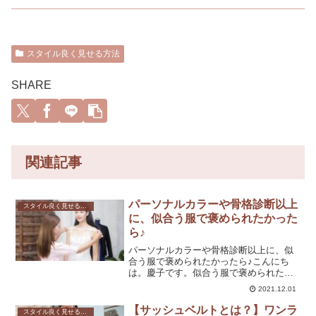
スタイル良く見せる方法
SHARE
関連記事
パーソナルカラーや骨格診断以上
スタイル良く見せる方法
に、似合う服で褒められたかった
ら♪
パーソナルカラーや骨格診断以上に、似
合う服で褒められたかったら♪こんにち
は。慶子です。似合う服で褒められた
ら、人が寄ってきますし、自信はつく
2021.12.01
し、いい気分で過ごせますよね♡今回
は、パーソナルカラーや骨格診断がどう
【サッシュベルトとは？】ワンラ
スタイル良く見せる方法