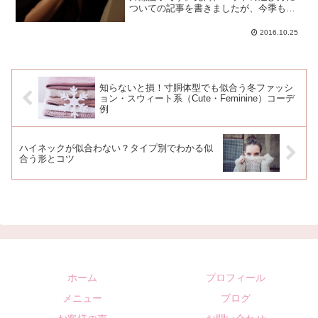
ついての記事を書きましたが、今季もビ
ッグシルエットのニットが流行ってま
す。あなたも、ビッグシルエットのニッ
2016.10.25
トを着たい！トレンドだからおしゃれに
見えるはず！と思ってると思...
知らないと損！寸胴体型でも似合う冬ファッシ
ョン・スウィート系（Cute・Feminine）コーデ
例
ハイネックが似合わない？タイプ別でわかる似
合う形とコツ
ホーム
プロフィール
メニュー
ブログ