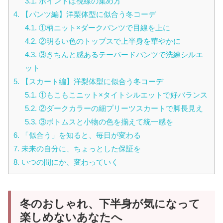
3.1.
ポイントは視線の集め方
4.
【パンツ編】洋梨体型に似合う冬コーデ
4.1.
①柄ニット×ダークパンツで目線を上に
4.2.
②明るい色のトップスで上半身を華やかに
4.3.
③きちんと感あるテーパードパンツで洗練シルエ
ット
5.
【スカート編】洋梨体型に似合う冬コーデ
5.1.
①もこもこニット×タイトシルエットで好バランス
5.2.
②ダークカラーの細プリーツスカートで脚長見え
5.3.
③ボトムスと小物の色を揃えて統一感を
6.
「似合う」を知ると、毎日が変わる
7.
未来の自分に、ちょっとした保証を
8.
いつの間にか、変わっていく
冬のおしゃれ、下半身が気になって
楽しめないあなたへ