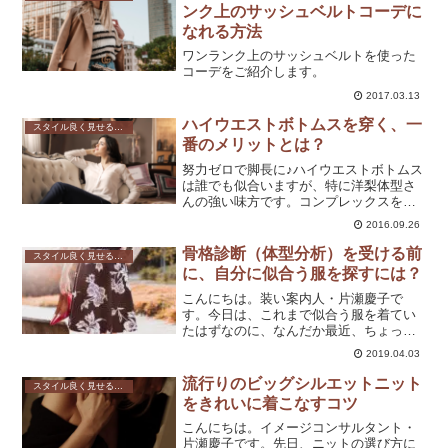
いうものかを知ってる前提で話を...
ンク上のサッシュベルトコーデに
なれる方法
ワンランク上のサッシュベルトを使った
コーデをご紹介します。
2017.03.13
ハイウエストボトムスを穿く、一
スタイル良く見せる方法
番のメリットとは？
努力ゼロで脚長に♪ハイウエストボトムス
は誰でも似合いますが、特に洋梨体型さ
んの強い味方です。コンプレックスを魅
力に変え、履くだけでスタイルよく見え
2016.09.26
る「視覚の法則」をイメージコンサルタ
ントが解説。今の体型のままで、もっと
骨格診断（体型分析）を受ける前
スタイル良く見せる方法
自分を好きになりませんか？
に、自分に似合う服を探すには？
こんにちは。装い案内人・片瀬慶子で
す。今日は、これまで似合う服を着てい
たはずなのに、なんだか最近、ちょっと
違うかも・・・って方に 試してほしいこ
2019.04.03
とを書いていきますね。まず、似合う服
を着るために、はじめにやってみてほし
流行りのビッグシルエットニット
スタイル良く見せる方法
いのは、『今までの自分に...
をきれいに着こなすコツ
こんにちは。イメージコンサルタント・
片瀬慶子です。先日、ニットの選び方に