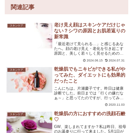
関連記事
老け見え顔はスキンケアだけじゃ
スキンケア
ない？シワの原因とお肌若返りの
新常識
「最近老けて見られる…」と感じるあな
たへ。顔の老け見え・老化を引き起こす
原因と、美しく若々しく見せるための具
体的な美容法をご紹介します。
2024.06.15
2024.07.31
乾燥肌でもニキビができる私がや
スキンケア
ってみた、ダイエットにも効果的
だったこと
こんにちは。片瀬慶子です。昨日は健康
診断でした。前日までは「行くの嫌だな
ぁ～」と思ってたのですが、行ってみた
ら体重が減ったのもあって、今は嬉しい
2020.11.03
気持ちで一杯です♡さてさて、今日は
【乾燥肌でもニキビができる私がやって
乾燥肌の方におすすめの洗顔石鹸
スキンケア
みた、ダイエットにも効果的...
♡
GW、楽しまれてますか？私は昨日、祖母
のお墓参りに行って来ました。5月1日が