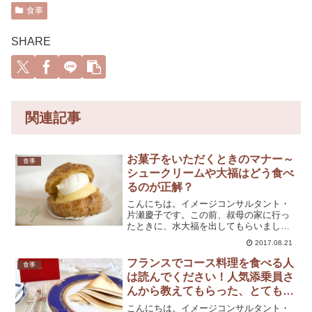
食事
SHARE
関連記事
お菓子をいただくときのマナー～
食事
シュークリームや大福はどう食べ
るのが正解？
こんにちは。イメージコンサルタント・
片瀬慶子です。この前、叔母の家に行っ
たときに、水大福を出してもらいまし
た。水大福は大好きなのですが、訪問先
2017.08.21
で出されると、少し困ってしまいますよ
ね…他にも、シュークリームや黄な粉が
フランスでコース料理を食べる人
食事
まぶしてあるお餅も食べにく...
は読んでください！人気添乗員さ
んから教えてもらった、とても細
かいフレンチマナーとは？
こんにちは。イメージコンサルタント・