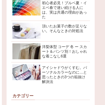
初心者必見！ブルベ夏・イ
エベ春で迷い続ける人に
は、実は共通の理由があっ
た
頂いたお菓子の数が足りな
い。そんなときの対処法
洋梨体型 コーデ 冬 ー スカ
ート＆パンツ別！おしゃれ
な着こなし6選
アイシャドウがくすむ。パ
ーソナルカラーなのに…と
思ったときの3つの垢抜け
解決法
カテゴリー