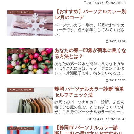
策や、心の持ち方を解説しました。
2018.06.05
2020.10.10
【おすすめ】パーソナルカラー別
パーソナルカラー
12月のコーデ
パーソナルカラー別の、12月のおすすめ
コーデです。色の参考にしてみてくださ
い。
2022.12.08
あなたの第一印象が簡単に良くな
パーソナルカラー
る方法とは？
あなたの第一印象が簡単に良くなる方法
とは？こんにちは。イメージコンサルタ
ント・片瀬慶子です。街を歩いてると、
明るい色のお洋服やメイクも目立つよう
2017.03.20
になってきました。条件や年収は目に見
えるもの。それ以外のものは印象です。
静岡 パーソナルカラー診断 簡単
パーソナルカラー
人を判断する場合も同じこ...
セルフチェック法
静岡でのパーソナルカラー診断。ふだん
着ている服の色で、とてもざっくりです
が、ご自身のパーソナルカラーのシーズ
ンの傾向を簡単セルフチェックすること
2016.03.01
2023.10.30
ができます。
【静岡市 パーソナルカラー診
パーソナルカラー
断】 口紅の選び方とおすすめリ