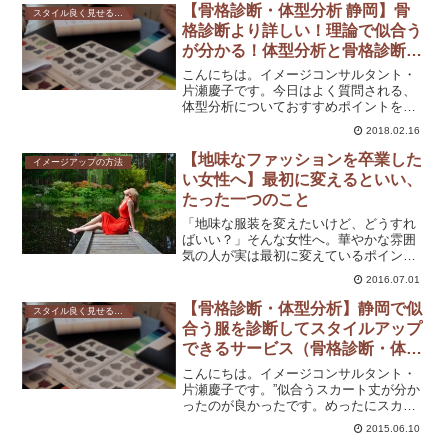
【骨格診断・体型分析 静岡】骨
スタイル良く見せる方法
格診断より詳しい！理論で似合う
が分かる！体型分析と骨格診断の
違いとは？
こんにちは。イメージコンサルタント・
片瀬慶子です。今日はよく質問される、
体型分析についておすすめポイントを書
いていきますね。まずこの体型分析です
2018.02.16
が、今流行りの骨格診断とは一線を画し
たものです。どちらが良くて、どちらが
【地味なファッションを卒業した
イメージアップの方法
悪い訳ではありませんので...
い女性へ】最初に変えるといい、
たった一つのこと
「地味な服装を変えたいけど、どうすれ
ばいい？」そんな女性へ。華やかな雰囲
気の人が実は最初に変えているポイント
とは？顔の印象が明るくなる色の選び方
2016.07.01
をお伝えします。
【骨格診断・体型分析】静岡で似
スタイル良く見せる方法
合う服を診断してスタイルアップ
できるサービス（骨格診断・体型
分析）を始めました！
こんにちは。イメージコンサルタント・
片瀬慶子です。”似合うスカート丈が分か
ったのが良かったです。めったにスカー
トを穿かないので、知っておくと、買い
2015.06.10
物するときに役立ちますね。好きだけど