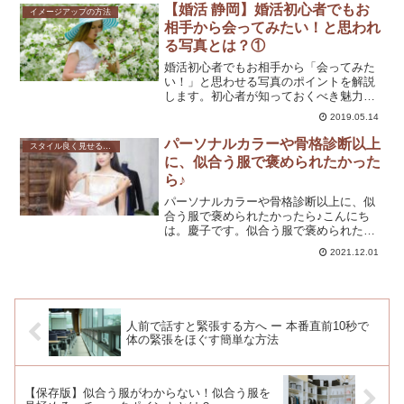
似合わない服を、スタイル良く着られる
【婚活 静岡】婚活初心者でもお
イメージアップの方法
方法も教えてくださり、...
相手から会ってみたい！と思われ
る写真とは？①
婚活初心者でもお相手から「会ってみた
い！」と思わせる写真のポイントを解説
します。初心者が知っておくべき魅力的
な写真の撮り方やコツを紹介し、成功す
2019.05.14
る婚活をサポートします。
パーソナルカラーや骨格診断以上
スタイル良く見せる方法
に、似合う服で褒められたかった
ら♪
パーソナルカラーや骨格診断以上に、似
合う服で褒められたかったら♪こんにち
は。慶子です。似合う服で褒められた
ら、人が寄ってきますし、自信はつく
2021.12.01
し、いい気分で過ごせますよね♡今回
は、パーソナルカラーや骨格診断がどう
いうものかを知ってる前提で話を...
人前で話すと緊張する方へ ー 本番直前10秒で
体の緊張をほぐす簡単な方法
【保存版】似合う服がわからない！似合う服を