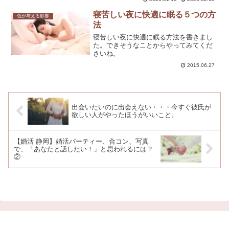
選ぶと起こりやすい落とし穴と、運気と
魅力を同時に高める色の選び方を紹介し
寝苦しい夜に快適に眠る５つの方
色が与える影響
ます。
法
寝苦しい夜に快適に眠る方法を書きまし
た。できそうなことからやってみてくだ
さいね。
2015.06.27
出会いたいのに出会えない・・・今すぐ彼氏が
欲しい人がやったほうがいいこと。
【婚活 静岡】婚活パーティー、合コン、写真
で、「あなたと話したい！」と思われるには？
②