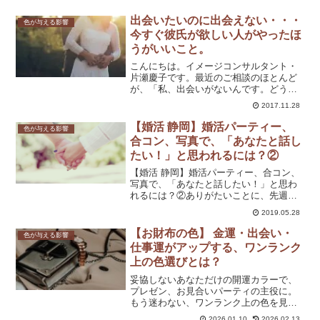
出会いたいのに出会えない・・・
色が与える影響
今すぐ彼氏が欲しい人がやったほ
うがいいこと。
こんにちは。イメージコンサルタント・
片瀬慶子です。最近のご相談のほとんど
が、「私、出会いがないんです。どうす
ればいいですか？」というもの。結論か
2017.11.28
ら書きますね。出会いがないというの
は、印象や外見の問題が大きいです。そ
【婚活 静岡】婚活パーティー、
色が与える影響
れか、極端に自分に自信がな...
合コン、写真で、「あなたと話し
たい！」と思われるには？②
【婚活 静岡】婚活パーティー、合コン、
写真で、「あなたと話したい！」と思わ
れるには？②ありがたいことに、先週セ
ッションを受けてくださったAさまから素
2019.05.28
敵なご報告をいただきました♪「常に男性
陣が守ってくれていて、会社の帰りもな
【お財布の色】 金運・出会い・
色が与える影響
ぜか護衛のようにぞ...
仕事運がアップする、ワンランク
上の色選びとは？
妥協しないあなただけの開運カラーで、
プレゼン、お見合いパーティの主役に。
もう迷わない、ワンランク上の色を見つ
けませんか？お財布の色を流行りだけで
2026.01.10
2026.02.13