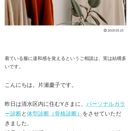
2019.03.10
着ている服に違和感を覚えるというご相談は、実は結構多
いです。
こんにちは。
片瀬慶子です。
昨日は清水区内に住むYさまに、
パーソナルカラ
ー診断
と
体型診断（骨格診断）
をさせていただ
きました
。