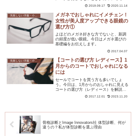
す。服が分からなかったり、自分のイメ
2019.09.17
2020.11.14
ージが分からないときは、自分の「好
き」センサーや、どうしていきたいか？
メガネでおしゃれにイメチェン！
失敗しない洋服・小物選び
を「自分で選ぶ」「決める」...
女性が美人度アップできる眼鏡の
選び方①
よほどのメガネ好きな方でないと、新調
の頻度が低い眼鏡。今日はメガネ選びの
基礎編をお伝えします。
2017.04.07
【コートの選び方 レディース】1
失敗しない洋服・小物選び
月からのコートでおしゃれになる
には
セールでコートを買う方も多いでしょ
う。今日は、1月からのおしゃれに見える
コートの選び方（レディース）を解説し
ました。
2017.12.01
2023.11.20
骨格診断とImage Innovators社 体型診断、何が
違うの？私が体型診断を選ぶ理由