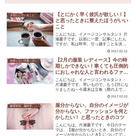
【とにかく早く彼氏が欲しい！】
大切にしていること
と思ったときに整えたほうがいい
こと
こんにちは。イメージコンサルタント 片
瀬慶子です。以前に一度、記事にしたん
ですが、私は昨年、引っ越すことを決め
ました。今、いろいろと準備をしてま
2017.02.12
す。例えば、住む場所を決めるとか、何
を買うかとか、どうやって仕事するか、
【2月の服装 レディース】今の時
失敗しない洋服・小物選び
とかです。その中で、私が...
期しかできない！寒くても圧倒的
におしゃれな人と言われるファッ
ションとは？
こんにちは。イメージコンサルタント・
片瀬慶子です。早いもので、もう2月にな
りましたね～今週末は立春（暦の上では
春）です。今日は今の時期しかできな
2017.02.02
い、寒くてもおしゃれと思われるコツに
ついて、書いていきますね。ところで、
服分からない、自分のイメージが
願望実現、脳科学、心理学
おしゃれな人って、どんな...
分からない、ファッションを何と
かしたい！ と思ったときのコツ
こんにちは。片瀬慶子です。今日のテー
マは、【服が分からないとき、自分のイ
メージが分からないとき】についてで