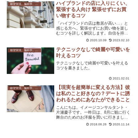
き」センサーや、どうしていきたいか？
ハイブランドの店に入りにくい、
願望実現、脳科学、心理学
を「自分で選ぶ」「決める」...
緊張する人向け 緊張せずにお買
い物するコツ
「ハイブランドの店は敷居が高い…」と
感じる方へ。緊張せずにお買い物を楽し
むコツを詳しく解説します。自信を持っ
て入店し、理想的なものを買えるよう、
2020.10.09
2023.02.10
できることからチャレンジしてみてくだ
さいね。
テクニックなしで綺麗や可愛いを
願望実現、脳科学、心理学
叶えるコツ
テクニックなしで綺麗や可愛いを叶える
コツを書きました。
2021.02.01
【現実を超簡単に変える方法】彼
願望実現、脳科学、心理学
は私のこと好きなの？デートに誘
われるためにあなたができること
こんにちは。イメージコンサルタント・
片瀬慶子です。一昨日は、8月に観に行く
舞台のためのお洋服を買いに行きました
♡私は同じお芝居を2回見るって決めてま
2018.06.26
2020.11.14
す。で、1公演はチケットが取れたんです
が、千秋楽のチケットが取れなく
て・・・FC先行もダメだ...