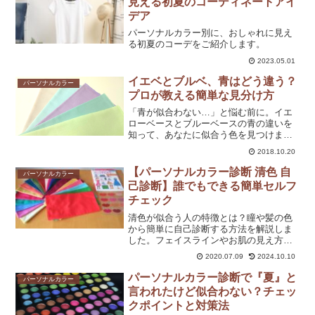
見える初夏のコーディネートアイ
デア
パーソナルカラー別に、おしゃれに見え
る初夏のコーデをご紹介します。
2023.05.01
イエベとブルベ、青はどう違う？
パーソナルカラー
プロが教える簡単な見分け方
「青が似合わない…」と悩む前に。イエ
ローベースとブルーベースの青の違いを
知って、あなたに似合う色を見つけまし
ょう。
2018.10.20
【パーソナルカラー診断 清色 自
パーソナルカラー
己診断】誰でもできる簡単セルフ
チェック
清色が似合う人の特徴とは？瞳や髪の色
から簡単に自己診断する方法を解説しま
した。フェイスラインやお肌の見え方の
違いも分かりますよ。
2020.07.09
2024.10.10
パーソナルカラー診断で『夏』と
パーソナルカラー
言われたけど似合わない？チェッ
クポイントと対策法