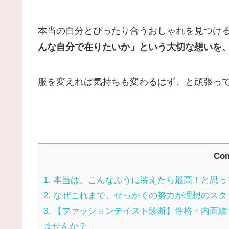
本当
の
自分とぴったり合うおしゃれ
を
見つ
け
んな
自分
で在
り
たいか」という大切
な
想いを
服を変えれば気持ちも
変わる
はず、と
頑張っ
Con
1.
本当は、こんなふうに装えたら最高！と思っ
2.
なぜこれまで、せっかくの努力が理想のスタ
3.
【ファッションテイスト診断】性格・内面編
ませんか？