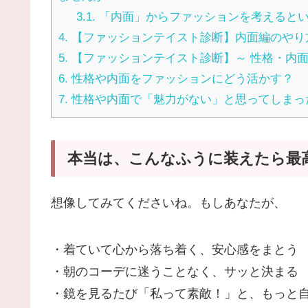
3.1.
「内面」からファッションを考えると
4.
【ファッションテイスト診断】内面編のやり
5.
【ファッションテイスト診断】～ 性格・内
6.
性格や内面をファッションにどう活かす？
7.
性格や内面で「魅力がない」と思ってしまっ
本当は、こんなふうに装えたら最
想像してみてくださいね。もしあなたが、
・着ていて
心から
落ち着く、安心
感をまとう
・朝のコーデ
に
迷
うこと
な
く、サッと決まる
・鏡を見るたび
「私って素敵！」と、もっと