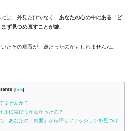
る
には、外見だけ
で
なく
、
あなた
の
心の中にある「ど
、まず見つめ直す
ことが
鍵
。
て
い
たその
順番が
、
逆だったのかもしれませんね。
tents
[
hide
]
てませんか？
イルに結びつかなかったの？
で、あなたの「内面」から輝くファッションを見つけ