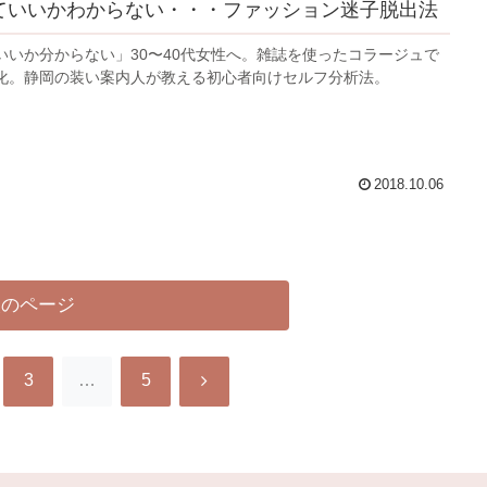
着ていいかわからない・・・ファッション迷子脱出法
いいか分からない」30〜40代女性へ。雑誌を使ったコラージュで
化。静岡の装い案内人が教える初心者向けセルフ分析法。
2018.10.06
次のページ
次
3
…
5
へ