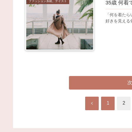
ファッション系統、テイスト
35歳 何
「何を着たら
好きを見える
前
1
2
へ