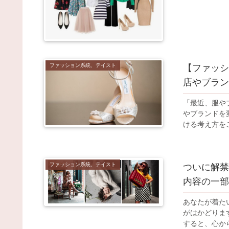
ファッション系統、テイスト
【ファッシ
店やブラン
「最近、服や
やブランドを
ける考え方を
ファッション系統、テイスト
ついに解禁
内容の一部
あなたが着た
がはかどりま
すると、心か