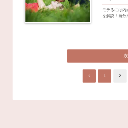
モテるには内
を解説！自分
前
1
2
へ