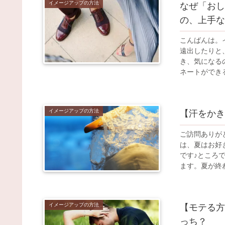
イメージアップの方法
なぜ「おし
の、上手な
こんばんは。
遠出したりと
き、気になる
ネートができる
イメージアップの方法
【汗をかき
ご訪問ありが
は、夏はお好
です♪ところ
ます。夏が終わ
イメージアップの方法
【モテる方
っち？