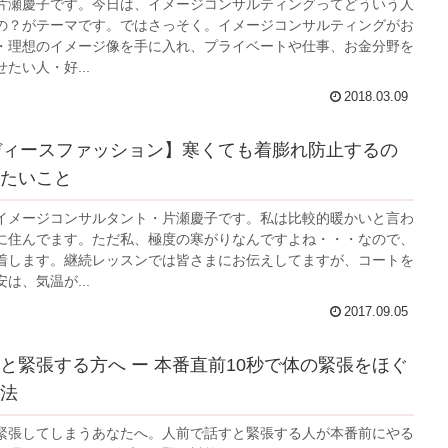
片瀬慶子です。今日は、イメージコンサルティングってどういう人
の？がテーマです。ではさっそく。イメージコンサルティングがお
・理想のイメージ像を手に入れ、プライベートや仕事、お金分野を
たい人・好...
2018.03.09
ディースファッション】寒くても着膨れ防止するの
たいこと
イメージコンサルタント・片瀬慶子です。私は比較的暖かいと言わ
に住んでます。ただ私、極度の寒がりなんですよね・・・なので、
着します。継続レッスンでは皆さまにお伝えしてますが、コートを
は、気温が...
2017.09.05
と緊張する方へ ー 本番直前10秒で体の緊張をほぐ
法
緊張してしまうあなたへ。人前で話すと緊張する人が本番前にやる