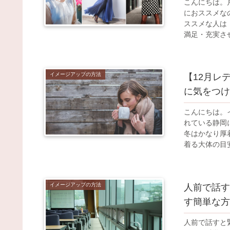
こんにちは。
におススメな
ススメな人は
満足・充実させ
イメージアップの方法
【12月レ
に気をつけ
こんにちは。
れている静岡
冬はかなり厚
着る大体の目安
イメージアップの方法
人前で話す
す簡単な方
人前で話すと