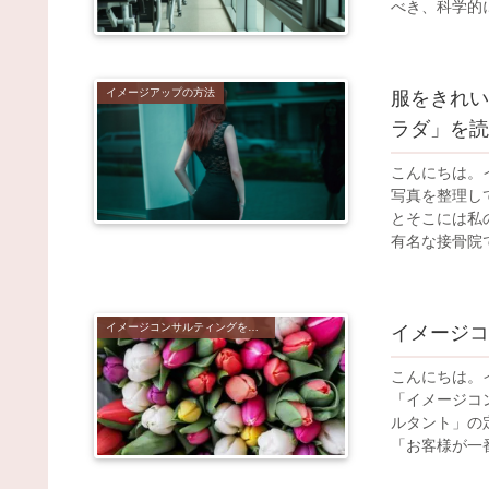
べき、科学的
イメージアップの方法
服をきれい
ラダ」を読
こんにちは。
写真を整理し
とそこには私
有名な接骨院で
イメージコンサルティングを受けるメリット
イメージコ
こんにちは。
「イメージコ
ルタント」の
「お客様が一番