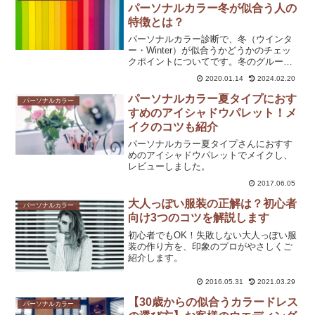
パーソナルカラー冬が似合う人の
特徴とは？
パーソナルカラー診断で、冬（ウインタ
ー・Winter）が似合うかどうかのチェッ
クポイントについてです。冬のグループ
は、「ブルーベース（寒色系）」「高～
2020.01.14
2024.02.20
低明度（明度コントラスト）」「清色
（クリア）」という特徴を備えていま
パーソナルカラー夏タイプにおす
パーソナルカラー
す。
すめのアイシャドウパレット！メ
イクのコツも紹介
パーソナルカラー夏タイプさんにおすす
めのアイシャドウパレットでメイクし、
レビューしました。
2017.06.05
大人っぽい服装の正解は？初心者
パーソナルカラー
向け3つのコツを解説します
初心者でもOK！失敗しない大人っぽい服
装の作り方を、印象のプロがやさしくご
紹介します。
2016.05.31
2021.03.29
【30歳からの似合うカラードレス
パーソナルカラー