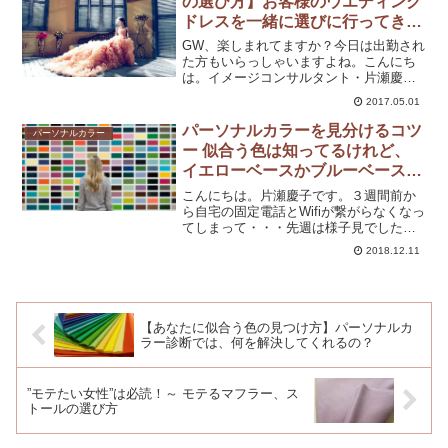
の選び方】お客様のウエディング
ドレスを一緒に選びに行ってきま
した！
GW、楽しまれてますか？今日は出勤され
た方もいらっしゃいますよね。こんにち
は。イメージコンサルタント・片瀬慶子
です。先日、お客様のウエディングドレ
2017.05.01
スを選びに、お店に同行させていただき
ました。このお客様は、継続レッスンを
パーソナルカラーを見分けるコツ
パーソナルカラー
受けてくださったのがき...
ー 似合う色は知ってるけれど、
イエローベースかブルーベースは
どう見分けたらいいの？～黄色編
こんにちは。片瀬慶子です。３週間前か
ら自宅の固定電話とWifiが繋がらなくなっ
てしまって・・・先週は様子見でした
が、ようやく復活しました＾＾普段はネ
2018.12.11
ットサーフィンと夜更かし大好きです
が、故障中はあまりにも暇だったので、
夜10時には寝てました...
【あなたに似合う色の見つけ方】パーソナルカ
ラー診断では、何を解決してくれるの？
”モテたい女性”は必読！～ モテるマフラー、ス
トールの選び方