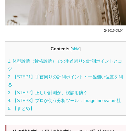
2015.05.04
Contents
[
hide
]
1.
体型診断（骨格診断）での手首周りの計測ポイントとコ
ツ
2.
【STEP1】手首周りの計測ポイント：一番細い位置を測
る
3.
【STEP2】正しい計測が、誤診を防ぐ
4.
【STEP3】プロが使う分析ツール：Image Innovators社
5.
【まとめ】