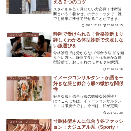
える２つのコツ
スタイルを良く見せたい方必見！体型診
断という「着やせ」のテクニックで、誰
でも簡単に痩せて見せることができま
す。この記事では、スタイル美人に見え
2016.12.13
2020.01.15
る2つのコツを紹介。ファッションの選び
方や着こなしのポイントを押さえて、理
静岡で受けられる！骨格診断より
スタイル良く見せる方法
想のシルエットを手に入れましょう。
詳しくわかる体型診断で失敗しな
い服選びを
骨格診断では分からない“似合う理由”を知
りたい方へ。静岡で受けられる細かな体
型診断で、おしゃれのモヤモヤを解消し
ませんか？自分に似合う服の“丈
2016.09.16
感”や“形”までわかって、見た目に自信が
持てますよ。
イメージコンサルタントが語るー
ファッション系統、テイスト
好きな服と似合う服の微妙な関係
性
好きな服と似合う服の微妙な関係性と
は？こんにちは。イメージコンサルタン
ト・片瀬慶子です。今日は、私が定義す
る「好きな服」と「似合う服」はどこが
2017.10.20
どう違うのか？を書いていきますね。※
これはあくまでも私の考えです。言葉の
寸胴体型さんに似合う冬ファッシ
スタイル良く見せる方法
違いを知っていただくことで...
ョン：カジュアル系（Sporty・