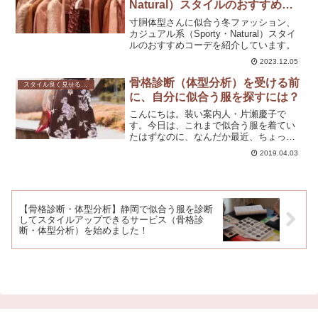
Natural）スタイルのおすすめコ
ーデ
寸胴体型さんに似合う冬ファッション、
カジュアル系（Sporty・Natural）スタイ
ルのおすすめコーデを紹介しています。
2023.12.05
骨格診断（体型分析）を受ける前
スタイル良く見せる方法
に、自分に似合う服を探すには？
こんにちは。装い案内人・片瀬慶子で
す。今日は、これまで似合う服を着てい
たはずなのに、なんだか最近、ちょっと
違うかも・・・って方に 試してほしいこ
2019.04.03
とを書いていきますね。まず、似合う服
を着るために、はじめにやってみてほし
いのは、『今までの自分に...
【骨格診断・体型分析】静岡で似合う服を診断
してスタイルアップできるサービス（骨格診
断・体型分析）を始めました！