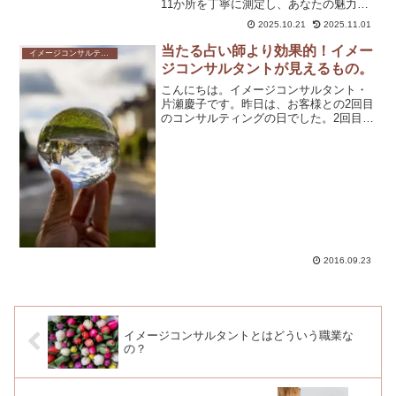
11か所を丁寧に測定し、あなたの魅力を
最大限に引き出す“似合う服”を見つけま
2025.10.21
2025.11.01
す。
当たる占い師より効果的！イメー
イメージコンサルティングを受けるメリット
ジコンサルタントが見えるもの。
こんにちは。イメージコンサルタント・
片瀬慶子です。昨日は、お客様との2回目
のコンサルティングの日でした。2回目の
コンサルティングのとき、私は、1日目で
お伺いしたことについて、分析結果をお
知らせするんですね。その、分析結果か
らは、あなたの内面...
2016.09.23
イメージコンサルタントとはどういう職業な
の？