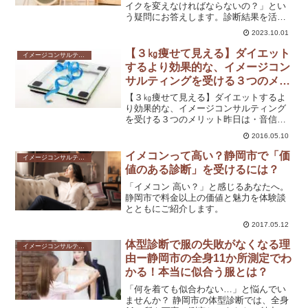
イクを変えなければならないの？」とい
う疑問にお答えします。診断結果を活か
す方法や、自分らしさを保ちながら変化
2023.10.01
を取り入れるコツをご紹介。無理なく楽
しみながら、自分に似合う色を見つけて
【３㎏痩せて見える】ダイエット
イメージコンサルティングを受けるメリット
みませんか？
するより効果的な、イメージコン
サルティングを受ける３つのメリ
ット
【３㎏痩せて見える】ダイエットするよ
り効果的な、イメージコンサルティング
を受ける３つのメリット昨日は・音信不
通の彼から突然連絡が来て会うことにな
2016.05.10
った方・ずーっと変わらなかったお給料
が4万増えて、さらに臨時収入も入る予定
イメコンって高い？静岡市で「価
イメージコンサルティングを受けるメリット
のSさまから嬉しいご報...
値のある診断」を受けるには？
「イメコン 高い？」と感じるあなたへ。
静岡市で料金以上の価値と魅力を体験談
とともにご紹介します。
2017.05.12
体型診断で服の失敗がなくなる理
イメージコンサルティングを受けるメリット
由ー静岡市の全身11か所測定でわ
かる！本当に似合う服とは？
「何を着ても似合わない…」と悩んでい
ませんか？ 静岡市の体型診断では、全身