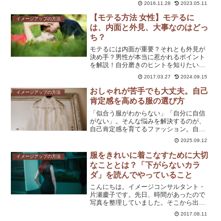
2016.11.28
2023.05.11
【モテる方法 女性】モテるに
イメージアップの方法
は、内面と外見、大事なのはどっ
ち？
モテるには内面が重要？それとも外見が
決め手？男性が本当に惹かれるポイント
を解説！自分磨きのヒントを知りたい
方、必見の記事です。
2017.03.27
2024.09.15
おしゃれが苦手でも大丈夫。自己
イメージアップの方法
肯定感を高める服の選び方
「似合う服がわからない」「自分に自信
がない」。そんな悩みを解決するのが、
自己肯定感を育てるファッション。自分
を好きになる一歩をここからはじめてみ
2025.09.12
ませんか？
服をきれいに着こなすために大切
イメージアップの方法
なこととは？「下がらないカラ
ダ」を読んでやっていること
こんにちは。イメージコンサルタント・
片瀬慶子です。先日、時間があったので
写真を整理していました。そこから出て
きたのは、今から２年ほど前の写真。何
2017.08.11
とそこには私の、見るに堪えられない姿