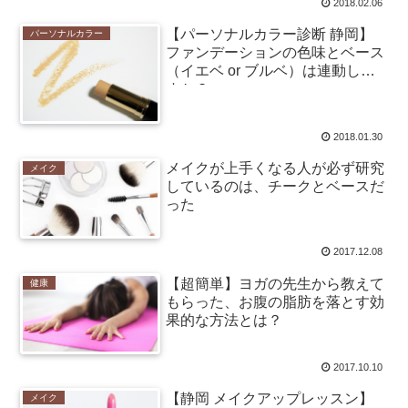
2018.02.06
【パーソナルカラー診断 静岡】
パーソナルカラー
ファンデーションの色味とベース
（イエベ or ブルベ）は連動しま
すか？
2018.01.30
メイクが上手くなる人が必ず研究
メイク
しているのは、チークとベースだ
った
2017.12.08
【超簡単】ヨガの先生から教えて
健康
もらった、お腹の脂肪を落とす効
果的な方法とは？
2017.10.10
【静岡 メイクアップレッスン】
メイク