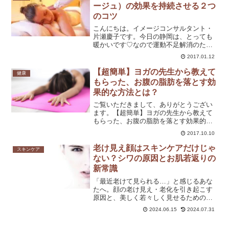
かとを地面につけるのが...
ージュ）の効果を持続させる２つ
のコツ
こんにちは。イメージコンサルタント・
片瀬慶子です。今日の静岡は、とっても
暖かいです♡なので運動不足解消のた
め、お散歩に行ってきました。昨日、リ
2017.01.12
ンパマッサージ（リンパドレナージュ）
についての記事を書きました。今日はそ
【超簡単】ヨガの先生から教えて
健康
の続きです。リンパ液は、体...
もらった、お腹の脂肪を落とす効
果的な方法とは？
ご覧いただきまして、ありがとうござい
ます。【超簡単】ヨガの先生から教えて
もらった、お腹の脂肪を落とす効果的な
方法とは？先月から月に２回ほど、母と
2017.10.10
一緒にヨガに通ってます！運動、正直め
ちゃくちゃ嫌いなんですけど（笑）、母
老け見え顔はスキンケアだけじゃ
スキンケア
に誘われて、まぁ運動不足...
ない？シワの原因とお肌若返りの
新常識
「最近老けて見られる…」と感じるあな
たへ。顔の老け見え・老化を引き起こす
原因と、美しく若々しく見せるための具
体的な美容法をご紹介します。
2024.06.15
2024.07.31