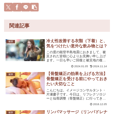
関連記事
冷え性改善する衣類（下着）と、
健康
気をつけたい意外な飲み物とは？
この度の能登半島地震におきまして、被
災された皆様に心よりお見舞い申し上げ
ます。一日も早いご回復と被災地の復興
をお祈り申し上げます。冷え性が改善す
2024.01.05
2024.11.14
る衣類（下着）とは年末、お客様から冷
え性について訊かれました。今日は冷え
【骨盤矯正の効果を上げる方法】
健康
性対策できる下着と、気を...
骨盤矯正を受ける前にやっておき
たい大切なこと
こんにちは。イメージコンサルタント・
片瀬慶子です。今日は、リフレクソロジ
ーと仙骨調整（骨盤矯正）に行ってきま
した♪私は魚の目ができやすい体質です。
2016.12.05
魚の目って、知ってますか？足の裏にで
きる、アレです。魚の目ができると、か
リンパマッサージ（リンパドレナ
健康