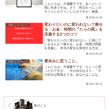
こんにちは。片瀬慶子です。あっという
間に年末ですね。さて、昨日久々にこの
サイトにログインしたのですが、検索ワ
ードに「ファッションブランド」「診
2018.12.28
断」という文字が。お気持ち、すごく分
かります。服を買うブランドが分かった
変わりたいのに変われない？痩せ
大切にしていること
ら、そのお店に行けば欲しい...
る・お金・時間の『たらの罠』を
克服する2つのコツ
『変わりたいのに変われない』と感じて
いませんか？痩せる、お金、時間の問題
を克服し、本当の変化を実現する方法を
解説します。『たらの罠』に陥らず、自
2016.06.10
分を変えるための実践的なアドバイスを
ご紹介。
夏休みに思うこと。
大切にしていること
こんにちは。片瀬慶子です。ちょっと思
ったのですが。「今の自分はダメ」「今
の自分は間違えてる」あなたはこんな前
提、意識を持ってないかな？ここがスタ
ートだと、やること全部間違えちゃう
2017.08.14
よ。「お金がないない」と思っていた昔
の私のようにね。今最悪な状...
私のこと