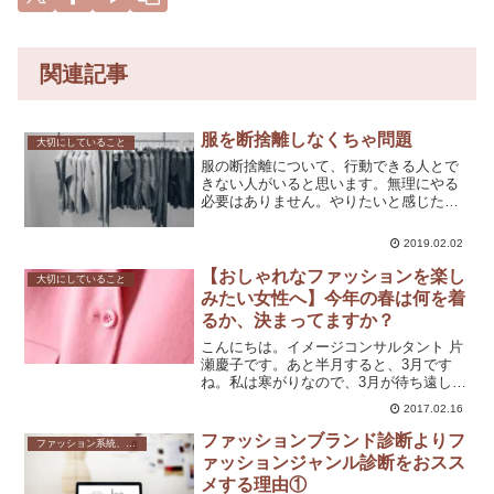
関連記事
服を断捨離しなくちゃ問題
大切にしていること
服の断捨離について、行動できる人とで
きない人がいると思います。無理にやる
必要はありません。やりたいと感じたと
きに始めればOK。必要な人だけに向け
た、断捨離の考え方をお届けします。
2019.02.02
【おしゃれなファッションを楽し
大切にしていること
みたい女性へ】今年の春は何を着
るか、決まってますか？
こんにちは。イメージコンサルタント 片
瀬慶子です。あと半月すると、3月です
ね。私は寒がりなので、3月が待ち遠しい
です♪そしてさらに、春は重ーいコートを
2017.02.16
脱いで身軽になりつつ、きれいな色を大
手を振って着られるようになるので、想
ファッションブランド診断よりフ
ファッション系統、テイスト
像するだけでワクワ...
ァッションジャンル診断をおスス
メする理由①