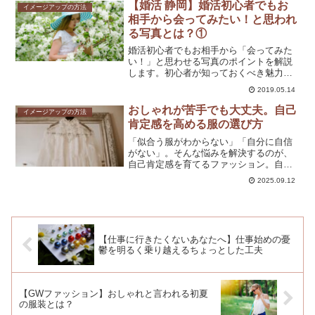
【婚活 静岡】婚活初心者でもお
イメージアップの方法
相手から会ってみたい！と思われ
る写真とは？①
婚活初心者でもお相手から「会ってみた
い！」と思わせる写真のポイントを解説
します。初心者が知っておくべき魅力的
な写真の撮り方やコツを紹介し、成功す
2019.05.14
る婚活をサポートします。
おしゃれが苦手でも大丈夫。自己
イメージアップの方法
肯定感を高める服の選び方
「似合う服がわからない」「自分に自信
がない」。そんな悩みを解決するのが、
自己肯定感を育てるファッション。自分
を好きになる一歩をここからはじめてみ
2025.09.12
ませんか？
【仕事に行きたくないあなたへ】仕事始めの憂
鬱を明るく乗り越えるちょっとした工夫
【GWファッション】おしゃれと言われる初夏
の服装とは？