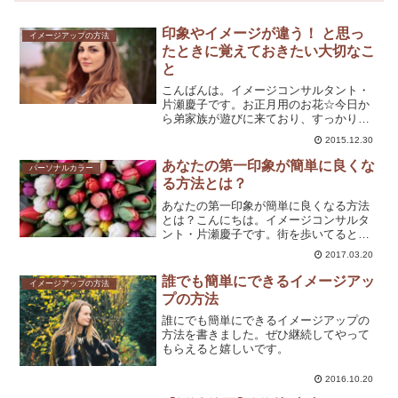
印象やイメージが違う！ と思っ
イメージアップの方法
たときに覚えておきたい大切なこ
と
こんばんは。イメージコンサルタント・
片瀬慶子です。お正月用のお花☆今日か
ら弟家族が遊びに来ており、すっかり冬
休みモードです。と言っても、年明けに
2015.12.30
ショッピング同行する方にご提案する洋
服を頭のどこかで考えています。ヒアリ
あなたの第一印象が簡単に良くな
パーソナルカラー
ングシートを読み返したり...
る方法とは？
あなたの第一印象が簡単に良くなる方法
とは？こんにちは。イメージコンサルタ
ント・片瀬慶子です。街を歩いてると、
明るい色のお洋服やメイクも目立つよう
2017.03.20
になってきました。条件や年収は目に見
えるもの。それ以外のものは印象です。
誰でも簡単にできるイメージアッ
イメージアップの方法
人を判断する場合も同じこ...
プの方法
誰にでも簡単にできるイメージアップの
方法を書きました。ぜひ継続してやって
もらえると嬉しいです。
2016.10.20