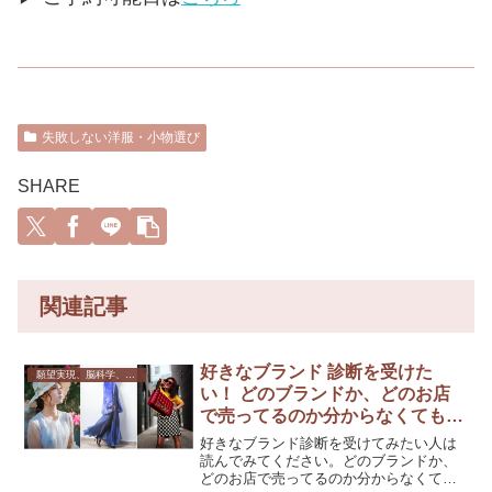
失敗しない洋服・小物選び
SHARE
関連記事
好きなブランド 診断を受けた
願望実現、脳科学、心理学
い！ どのブランドか、どのお店
で売ってるのか分からなくても、
欲しい服を買いたい方は読んでく
好きなブランド診断を受けてみたい人は
ださい♡
読んでみてください。どのブランドか、
どのお店で売ってるのか分からなくて