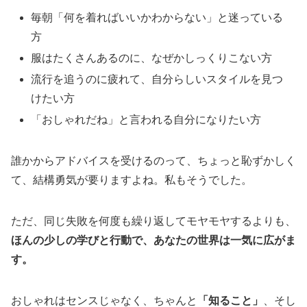
毎朝「何を着ればいいかわからない」と迷っている
方
服はたくさんあるのに、なぜかしっくりこない方
流行を追うのに疲れて、自分らしいスタイルを見つ
けたい方
「おしゃれだね」と言われる自分になりたい方
誰かからアドバイスを受けるのって、ちょっと恥ずかしく
て、結構勇気が要りますよね。私もそうでした。
ただ、同じ失敗を何度も繰り返
してモヤモヤ
す
る
よりも、
ほんの少し
の
学
び
と
行動
で、
あなたの
世界は一気に
広がま
す
。
おしゃれはセンス
じゃ
なく、
ちゃんと
「
知る
こと」
、
そし