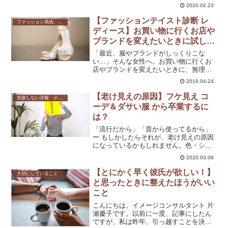
も、欲しい服、好きな服、着たい服を早
2020.02.23
く見つけるコツです。
【ファッションテイスト診断 レ
ファッション系統、テイスト
ディース】お買い物に行くお店や
ブランドを変えたいときに試して
みよう！
「最近、服やブランドがしっくりこな
い…」そんな女性へ。お買い物に行くお
店やブランドを変えたいときに、無理な
く自分らしいファッションテイストを見
2019.04.24
つける考え方をご紹介します。
【老け見えの原因】フケ見え コ
失敗しない洋服・小物選び
ーデ＆ダサい服 から卒業するに
は？
「流行だから」「昔から使ってるから」
ー もしかしたらそれが、老け見えの原因
になっているかもしれません。色・シル
エット・食べものを見直して、今の自分
2020.03.08
に合うスタイルを見つけませんか？
【とにかく早く彼氏が欲しい！】
大切にしていること
と思ったときに整えたほうがいい
こと
こんにちは。イメージコンサルタント 片
瀬慶子です。以前に一度、記事にしたん
ですが、私は昨年、引っ越すことを決め