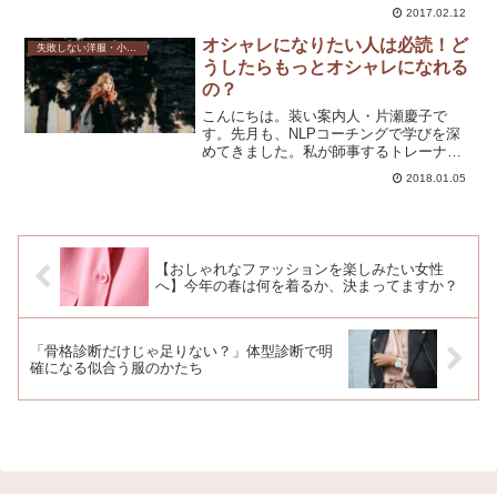
ました。今、いろいろと準備をしてま
2017.02.12
す。例えば、住む場所を決めるとか、何
を買うかとか、どうやって仕事するか、
オシャレになりたい人は必読！ど
失敗しない洋服・小物選び
とかです。その中で、私が...
うしたらもっとオシャレになれる
の？
こんにちは。装い案内人・片瀬慶子で
す。先月も、NLPコーチングで学びを深
めてきました。私が師事するトレーナー
は、NLP創始者の一人であるジョン・グ
2018.01.05
リンダー博士の来日NLPトレーニングに
サポートコーチとして参加するなど、
NLPコーチングの深い...
【おしゃれなファッションを楽しみたい女性
へ】今年の春は何を着るか、決まってますか？
「骨格診断だけじゃ足りない？」体型診断で明
確になる似合う服のかたち