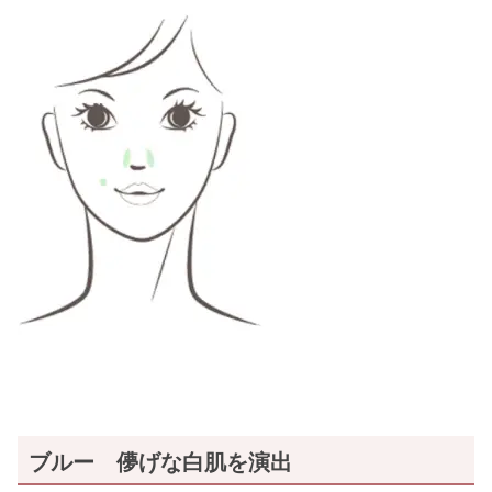
ブルー 儚げな白肌を演出