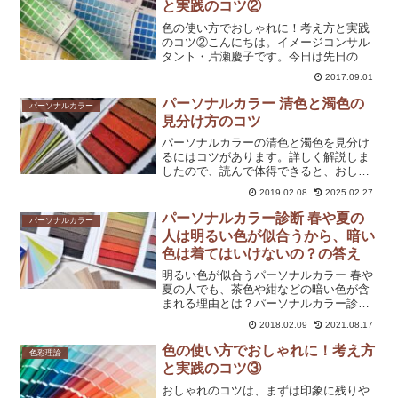
と実践のコツ②
色の使い方でおしゃれに！考え方と実践
のコツ②こんにちは。イメージコンサル
タント・片瀬慶子です。今日は先日の続
きです。よろしければおつき合いくださ
2017.09.01
いね。その2. 色論の三属性 「色相」
「明度」「彩度」白、黒、灰色以外の色
パーソナルカラー 清色と濁色の
パーソナルカラー
は、どのような色も色相...
見分け方のコツ
パーソナルカラーの清色と濁色を見分け
るにはコツがあります。詳しく解説しま
したので、読んで体得できると、おしゃ
れがますます楽しめますよ！
2019.02.08
2025.02.27
パーソナルカラー診断 春や夏の
パーソナルカラー
人は明るい色が似合うから、暗い
色は着てはいけないの？の答え
明るい色が似合うパーソナルカラー 春や
夏の人でも、茶色や紺などの暗い色が含
まれる理由とは？パーソナルカラー診断
のポイントを解説します。
2018.02.09
2021.08.17
色の使い方でおしゃれに！考え方
色彩理論
と実践のコツ③
おしゃれのコツは、まずは印象に残りや