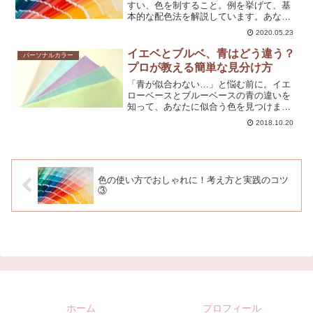
すい、色を制すること。例を挙げて、基
本的な配色法を解説しています。あなた
のファッションに新しい風を吹き込み、
2020.05.23
魅力的で洗練されたスタイルを実現する
ための実践的なヒントを紹介していま
イエベとブルベ、青はどう違う？
パーソナルカラー
す。初心者から上級者まで、誰でも簡単
プロが教える簡単な見分け方
に取り入れられる配色のテクニックを学
びましょう。
「青が似合わない…」と悩む前に。イエ
ローベースとブルーベースの青の違いを
知って、あなたに似合う色を見つけまし
ょう。
2018.10.20
色の使い方でおしゃれに！考え方と実践のコツ
③
ホーム
プロフィール